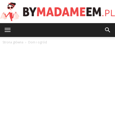
ByMadameEm.pl
Strona główna
Dom i ogród