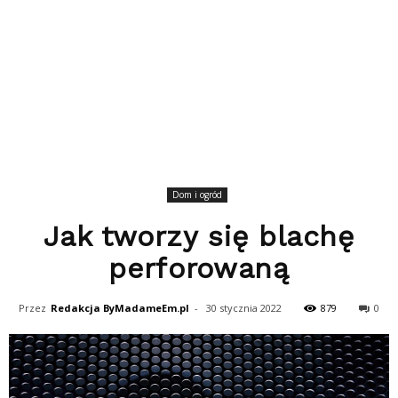
Dom i ogród
Jak tworzy się blachę
perforowaną
Przez
Redakcja ByMadameEm.pl
-
30 stycznia 2022
879
0