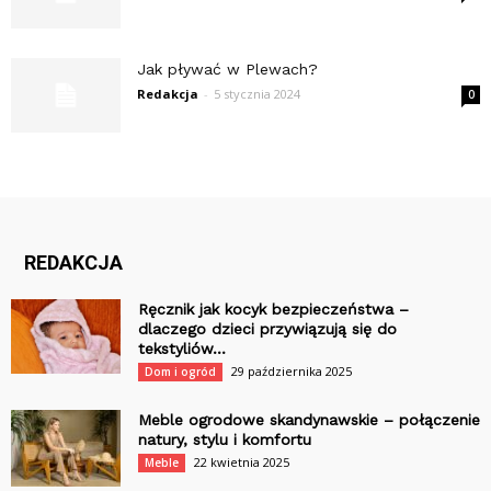
Jak pływać w Plewach?
Redakcja
-
5 stycznia 2024
0
REDAKCJA
Ręcznik jak kocyk bezpieczeństwa –
dlaczego dzieci przywiązują się do
tekstyliów...
29 października 2025
Dom i ogród
Meble ogrodowe skandynawskie – połączenie
natury, stylu i komfortu
22 kwietnia 2025
Meble