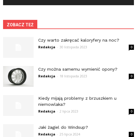
ZOBACZ TEŻ
Czy warto zakręcać kaloryfery na noc?
Redakcja
-
30 listopada 2023
0
Czy można samemu wymienić opony?
Redakcja
-
18 listopada 2023
0
Kiedy mijają problemy z brzuszkiem u
niemowlaka?
Redakcja
-
2 lipca 2023
0
Jaki żagiel do Windsup?
Redakcja
-
25 lipca 2024
0