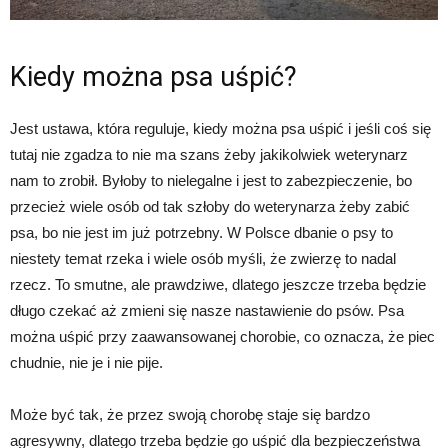
Kiedy można psa uśpić?
Jest ustawa, która reguluje, kiedy można psa uśpić i jeśli coś się
tutaj nie zgadza to nie ma szans żeby jakikolwiek weterynarz
nam to zrobił. Byłoby to nielegalne i jest to zabezpieczenie, bo
przecież wiele osób od tak szłoby do weterynarza żeby zabić
psa, bo nie jest im już potrzebny. W Polsce dbanie o psy to
niestety temat rzeka i wiele osób myśli, że zwierzę to nadal
rzecz. To smutne, ale prawdziwe, dlatego jeszcze trzeba będzie
długo czekać aż zmieni się nasze nastawienie do psów. Psa
można uśpić przy zaawansowanej chorobie, co oznacza, że piec
chudnie, nie je i nie pije.
Może być tak, że przez swoją chorobę staje się bardzo
agresywny, dlatego trzeba będzie go uśpić dla bezpieczeństwa