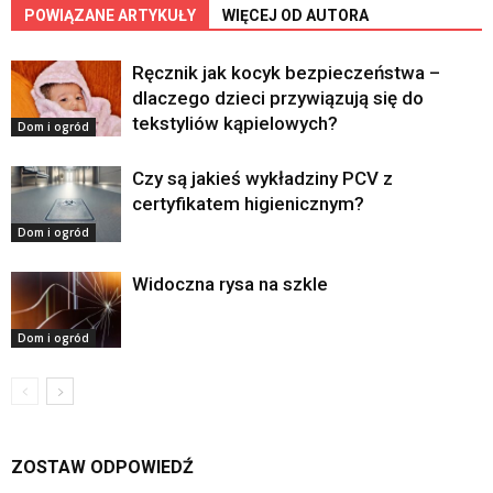
POWIĄZANE ARTYKUŁY
WIĘCEJ OD AUTORA
Ręcznik jak kocyk bezpieczeństwa –
dlaczego dzieci przywiązują się do
tekstyliów kąpielowych?
Dom i ogród
Czy są jakieś wykładziny PCV z
certyfikatem higienicznym?
Dom i ogród
Widoczna rysa na szkle
Dom i ogród
ZOSTAW ODPOWIEDŹ