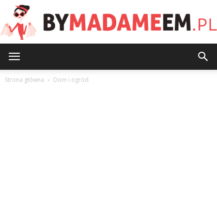
ByMadameEm.pl
Strona główna
Dom i ogród