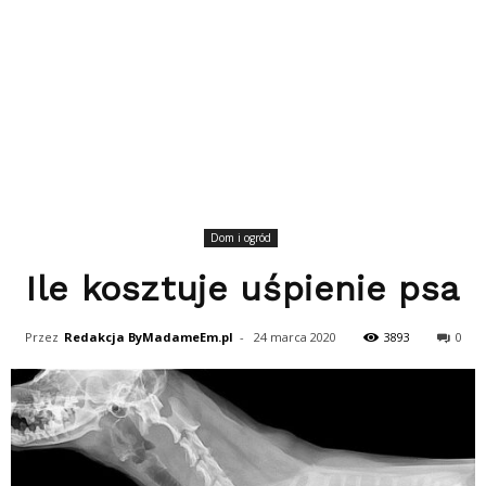
Dom i ogród
Ile kosztuje uśpienie psa
Przez
Redakcja ByMadameEm.pl
-
24 marca 2020
3893
0