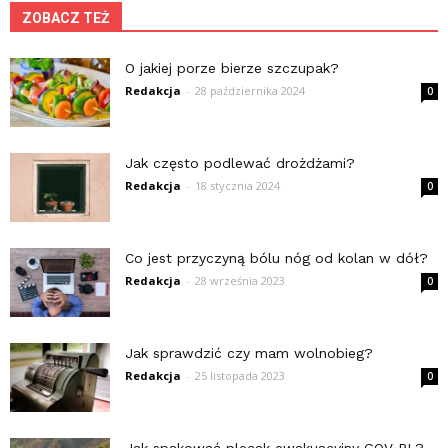
ZOBACZ TEŻ
O jakiej porze bierze szczupak?
Redakcja
-
28 października 2024
0
Jak często podlewać drożdżami?
Redakcja
-
18 stycznia 2024
0
Co jest przyczyną bólu nóg od kolan w dół?
Redakcja
-
28 września 2023
0
Jak sprawdzić czy mam wolnobieg?
Redakcja
-
25 listopada 2023
0
Jak spakować plecak ewakuacyjny GOV PL?