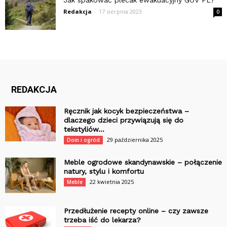
Redakcja
-
17 sierpnia 2023
0
REDAKCJA
Ręcznik jak kocyk bezpieczeństwa –
dlaczego dzieci przywiązują się do
tekstyliów...
29 października 2025
Dom i ogród
Meble ogrodowe skandynawskie – połączenie
natury, stylu i komfortu
22 kwietnia 2025
Meble
Przedłużenie recepty online – czy zawsze
trzeba iść do lekarza?