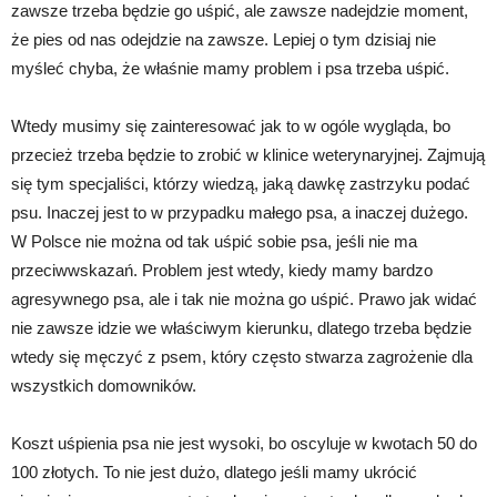
zawsze trzeba będzie go uśpić, ale zawsze nadejdzie moment,
że pies od nas odejdzie na zawsze. Lepiej o tym dzisiaj nie
myśleć chyba, że właśnie mamy problem i psa trzeba uśpić.
Wtedy musimy się zainteresować jak to w ogóle wygląda, bo
przecież trzeba będzie to zrobić w klinice weterynaryjnej. Zajmują
się tym specjaliści, którzy wiedzą, jaką dawkę zastrzyku podać
psu. Inaczej jest to w przypadku małego psa, a inaczej dużego.
W Polsce nie można od tak uśpić sobie psa, jeśli nie ma
przeciwwskazań. Problem jest wtedy, kiedy mamy bardzo
agresywnego psa, ale i tak nie można go uśpić. Prawo jak widać
nie zawsze idzie we właściwym kierunku, dlatego trzeba będzie
wtedy się męczyć z psem, który często stwarza zagrożenie dla
wszystkich domowników.
Koszt uśpienia psa nie jest wysoki, bo oscyluje w kwotach 50 do
100 złotych. To nie jest dużo, dlatego jeśli mamy ukrócić