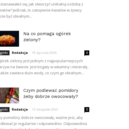
stanawiałeś się, jak stworzyć unikalną ozdobę z
iatów? Jeśli tak, to zatopienie kwiatów w żywicy
że być idealnym...
Na co pomaga ogórek
zielony?
Redakcja
-
19 stycznia 2024
górki
0
órek zielony jest jednym z najpopularniejszych
rzyw na świecie. Jest bogaty w witaminy i minerały,
także zawiera dużo wody, co czyni go idealnym...
Czym podlewać pomidory
żeby dobrze owocowały?
Redakcja
-
13 listopada 2023
górki
0
y pomidory dobrze owocowały, ważne jest, aby
dlewać je regularnie i odpowiednio. Odpowiednia