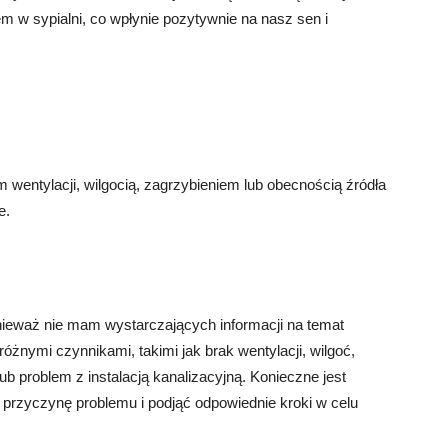
m w sypialni, co wpłynie pozytywnie na nasz sen i
entylacji, wilgocią, zagrzybieniem lub obecnością źródła
e.
onieważ nie mam wystarczających informacji na temat
óżnymi czynnikami, takimi jak brak wentylacji, wilgoć,
b problem z instalacją kanalizacyjną. Konieczne jest
ć przyczynę problemu i podjąć odpowiednie kroki w celu