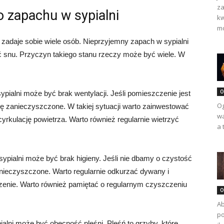
za
 zapachu w sypialni
kw
mo
e zadaje sobie wiele osób. Nieprzyjemny zapach w sypialni
ć snu. Przyczyn takiego stanu rzeczy może być wiele. W
O
ialni może być brak wentylacji. Jeśli pomieszczenie jest
Og
ę zanieczyszczone. W takiej sytuacji warto zainwestować
wa
 cyrkulację powietrza. Warto również regularnie wietrzyć
a 
pialni może być brak higieny. Jeśli nie dbamy o czystość
zanieczyszczone. Warto regularnie odkurzać dywany i
czenie. Warto również pamiętać o regularnym czyszczeniu
O
Ab
po
lni może być obecność pleśni. Pleśń to grzyby, które