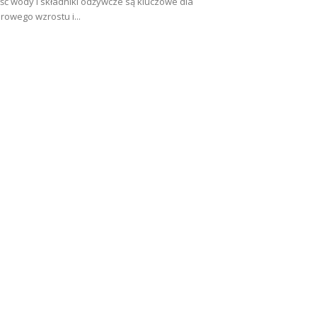
ość wody i składniki odżywcze są kluczowe dla
rowego wzrostu i...