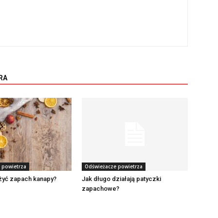
RA
 powietrza
Odświeżacze powietrza
żyć zapach kanapy?
Jak długo działają patyczki
zapachowe?