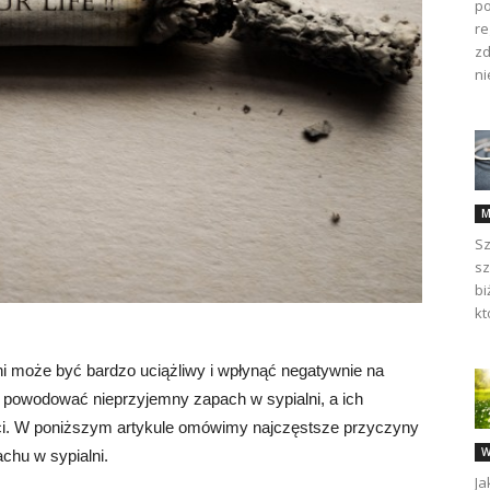
po
re
zd
nie
M
Sz
sz
bi
kt
 może być bardzo uciążliwy i wpłynąć negatywnie na
gą powodować nieprzyjemny zapach w sypialni, a ich
ści. W poniższym artykule omówimy najczęstsze przyczyny
W
chu w sypialni.
Ja