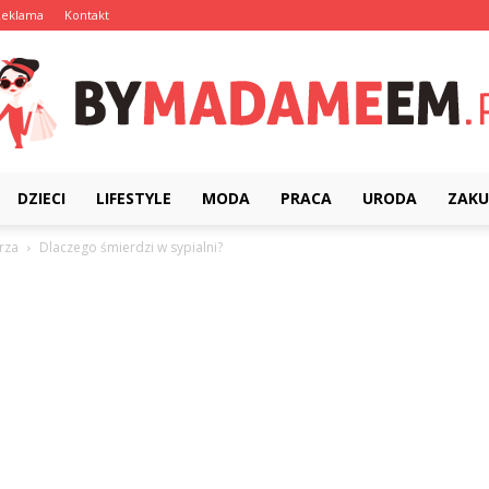
Reklama
Kontakt
DZIECI
LIFESTYLE
MODA
PRACA
URODA
ZAKU
ByMadameEm.pl
rza
Dlaczego śmierdzi w sypialni?