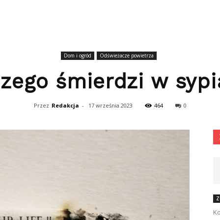
Dom i ogród
Odświeżacze powietrza
zego śmierdzi w sypi
Przez
Redakcja
-
17 września 2023
464
0
Z
Ko