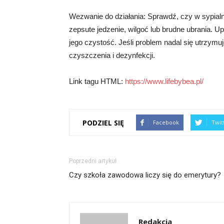
Wezwanie do działania: Sprawdź, czy w sypialn
zepsute jedzenie, wilgoć lub brudne ubrania. Up
jego czystość. Jeśli problem nadal się utrzymuj
czyszczenia i dezynfekcji.
Link tagu HTML:
https://www.lifebybea.pl/
PODZIEL SIĘ
Facebook
Twit
Poprzedni artykuł
Czy szkoła zawodowa liczy się do emerytury?
Redakcja