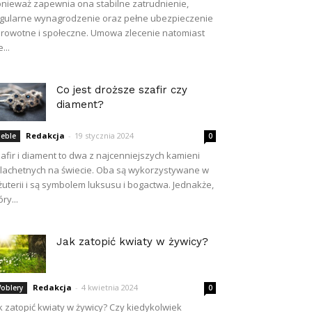
nieważ zapewnia ona stabilne zatrudnienie,
gularne wynagrodzenie oraz pełne ubezpieczenie
rowotne i społeczne. Umowa zlecenie natomiast
...
Co jest droższe szafir czy
diament?
Redakcja
-
19 stycznia 2024
eble
0
afir i diament to dwa z najcenniejszych kamieni
lachetnych na świecie. Oba są wykorzystywane w
żuterii i są symbolem luksusu i bogactwa. Jednakże,
óry...
Jak zatopić kwiaty w żywicy?
Redakcja
-
4 kwietnia 2024
oblery
0
k zatopić kwiaty w żywicy? Czy kiedykolwiek