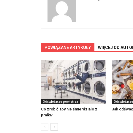
POWIĄZANE ARTYKUŁY
WIĘCEJ OD AUTO
Odświeżacze powietrza
Odświeżacze
Co zrobić aby nie śmierdziało z
Jak odświe
pralki?