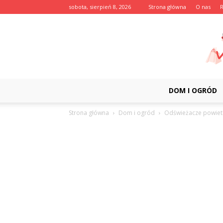
sobota, sierpień 8, 2026
Strona główna
O nas
DOM I OGRÓD
Strona główna
Dom i ogród
Odświeżacze powiet