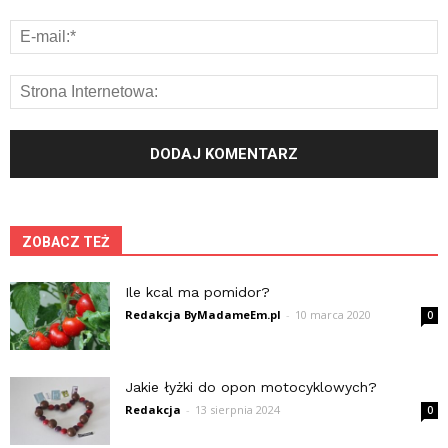
ZOBACZ TEŻ
Ile kcal ma pomidor?
Redakcja ByMadameEm.pl
-
10 marca 2020
0
Jakie łyżki do opon motocyklowych?
Redakcja
-
13 sierpnia 2024
0