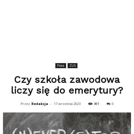
Praca
ZUS
Czy szkoła zawodowa
liczy się do emerytury?
Przez
Redakcja
-
17 września 2023
491
0