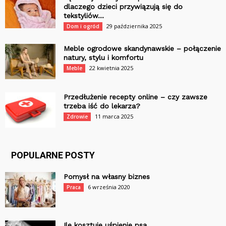
dlaczego dzieci przywiązują się do
tekstyliów...
29 października 2025
Dom i ogród
Meble ogrodowe skandynawskie – połączenie
natury, stylu i komfortu
22 kwietnia 2025
Meble
Przedłużenie recepty online – czy zawsze
trzeba iść do lekarza?
11 marca 2025
Zdrowie
POPULARNE POSTY
Pomysł na własny biznes
6 września 2020
Praca
Ile kosztuje uśpienie psa