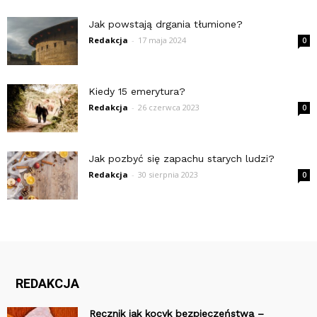
Jak powstają drgania tłumione?
Redakcja
-
17 maja 2024
0
Kiedy 15 emerytura?
Redakcja
-
26 czerwca 2023
0
Jak pozbyć się zapachu starych ludzi?
Redakcja
-
30 sierpnia 2023
0
REDAKCJA
Ręcznik jak kocyk bezpieczeństwa –