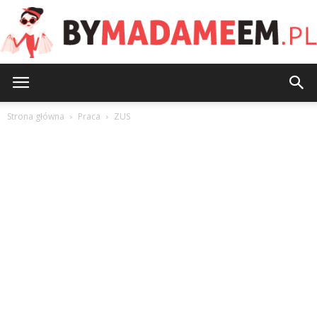
ByMadameEm.pl
Strona główna
Praca
ZUS