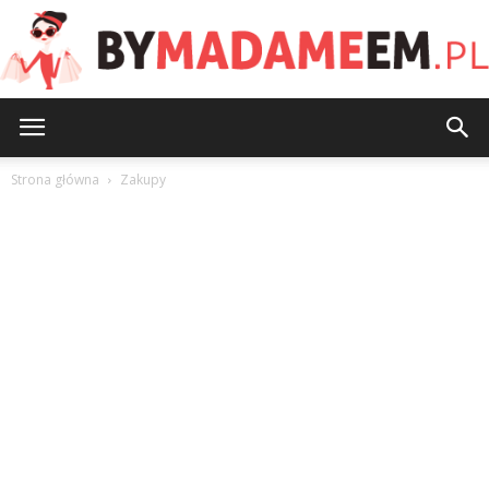
ByMadameEm.pl
Strona główna
Zakupy