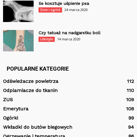
Ile kosztuje uśpienie psa
24 marca 2020
Dom i ogród
Czy tatuaż na nadgarstku boli
14 marca 2020
Lifestyle
POPULARNE KATEGORIE
Odświeżacze powietrza
112
Odplamiacze do tkanin
110
ZUS
109
Emerytura
108
Ogórki
99
Wkładki do butów biegowych
94
Ogrzewanie i temperatura
86