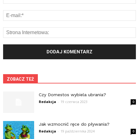
ZOBACZ TEŻ
Czy Domestos wybiela ubrania?
Redakcja
-
19 czerwca 2023
0
Jak wzmocnić ręce do pływania?
Redakcja
-
19 października 2024
0