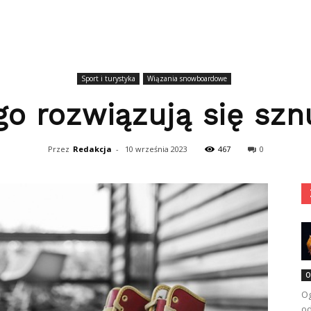
Sport i turystyka
Wiązania snowboardowe
go rozwiązują się szn
Przez
Redakcja
-
10 września 2023
467
0
O
Og
od