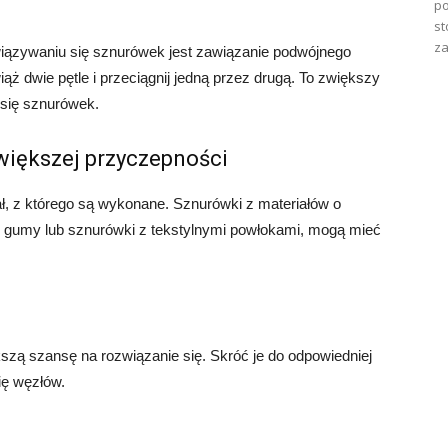
po
st
za
ązywaniu się sznurówek jest zawiązanie podwójnego
ż dwie pętle i przeciągnij jedną przez drugą. To zwiększy
 się sznurówek.
 większej przyczepności
ł, z którego są wykonane. Sznurówki z materiałów o
 z gumy lub sznurówki z tekstylnymi powłokami, mogą mieć
kszą szansę na rozwiązanie się. Skróć je do odpowiedniej
ię węzłów.