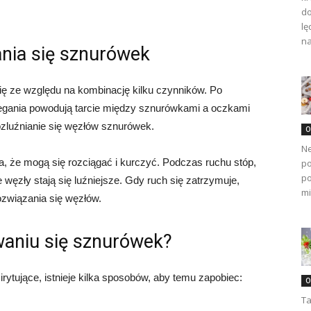
do
lę
na
nia się sznurówek
ę ze względu na kombinację kilku czynników. Po
iegania powodują tarcie między sznurówkami a oczkami
zluźnianie się węzłów sznurówek.
O
Ne
a, że mogą się rozciągać i kurczyć. Podczas ruchu stóp,
po
po
węzły stają się luźniejsze. Gdy ruch się zatrzymuje,
mi
ozwiązania się węzłów.
waniu się sznurówek?
ytujące, istnieje kilka sposobów, aby temu zapobiec:
O
Ta