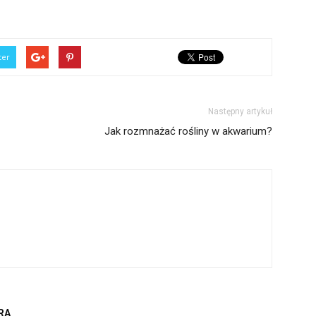
ter
Następny artykuł
Jak rozmnażać rośliny w akwarium?
RA