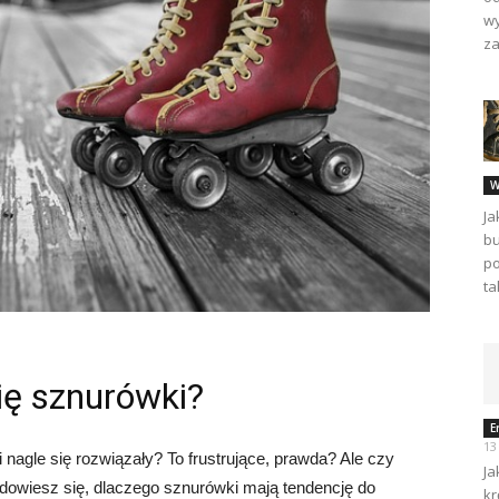
wy
za
W
Ja
bu
po
ta
ię sznurówki?
E
13
 nagle się rozwiązały? To frustrujące, prawda? Ale czy
Ja
e dowiesz się, dlaczego sznurówki mają tendencję do
kr