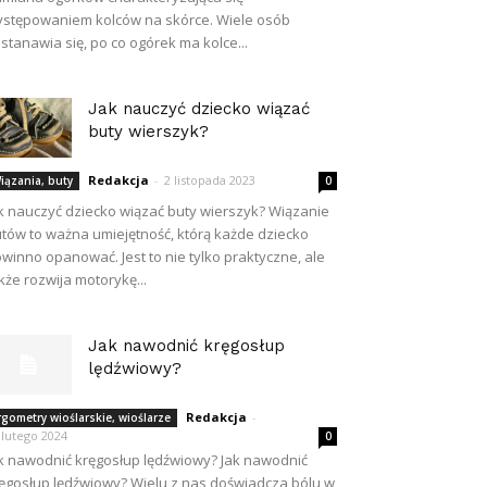
stępowaniem kolców na skórce. Wiele osób
stanawia się, po co ogórek ma kolce...
Jak nauczyć dziecko wiązać
buty wierszyk?
Redakcja
-
2 listopada 2023
iązania, buty
0
k nauczyć dziecko wiązać buty wierszyk? Wiązanie
tów to ważna umiejętność, którą każde dziecko
winno opanować. Jest to nie tylko praktyczne, ale
kże rozwija motorykę...
Jak nawodnić kręgosłup
lędźwiowy?
Redakcja
-
rgometry wioślarskie, wioślarze
 lutego 2024
0
k nawodnić kręgosłup lędźwiowy? Jak nawodnić
ęgosłup lędźwiowy? Wielu z nas doświadcza bólu w