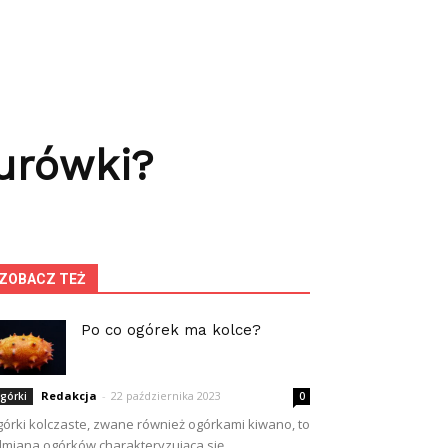
urówki?
ZOBACZ TEŻ
Po co ogórek ma kolce?
Redakcja
-
22 października 2023
górki
0
órki kolczaste, zwane również ogórkami kiwano, to
miana ogórków charakteryzująca się