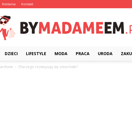
Reklama
Kontakt
DZIECI
LIFESTYLE
MODA
PRACA
URODA
ZAKU
ByMadameEm.pl
oardowe
Dlaczego rozwiązują się sznurówki?