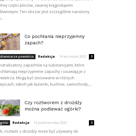
lnej części pleców, zwanej kręgosłupem
dźwiowym. Ten obszar jest szczególnie narażony
...
Co pochłania nieprzyjemny
zapach?
Redakcja
-
14 września 2023
dświeżacze powietrza
0
utralizatory zapachów są substancjami, które
chłaniają nieprzyjemne zapachy i usuwają je z
wietrza. Mogą być stosowane w różnych
ejscach, takich jak łazienki, kuchnie, samochody,...
Czy roztworem z drożdży
można podlewać ogórki?
Redakcja
-
15 października 2023
górki
0
k, roztwór z drożdży może być używany do