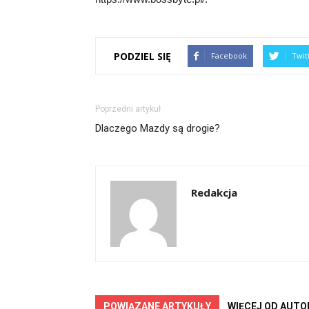
PODZIEL SIĘ
Facebook
Twit
Poprzedni artykuł
Dlaczego Mazdy są drogie?
Redakcja
POWIĄZANE ARTYKUŁY
WIĘCEJ OD AUTO