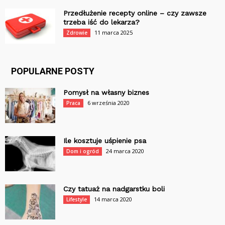
Przedłużenie recepty online – czy zawsze
trzeba iść do lekarza?
11 marca 2025
Zdrowie
POPULARNE POSTY
Pomysł na własny biznes
6 września 2020
Praca
Ile kosztuje uśpienie psa
24 marca 2020
Dom i ogród
Czy tatuaż na nadgarstku boli
14 marca 2020
Lifestyle