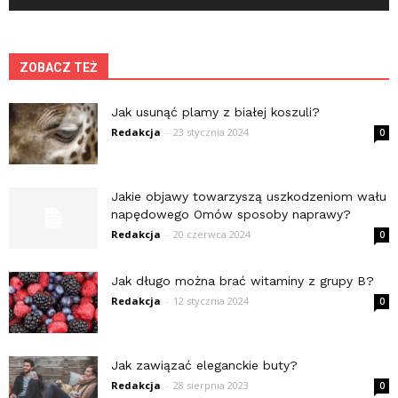
ZOBACZ TEŻ
Jak usunąć plamy z białej koszuli?
Redakcja
-
23 stycznia 2024
0
Jakie objawy towarzyszą uszkodzeniom wału
napędowego Omów sposoby naprawy?
Redakcja
-
20 czerwca 2024
0
Jak długo można brać witaminy z grupy B?
Redakcja
-
12 stycznia 2024
0
Jak zawiązać eleganckie buty?
Redakcja
-
28 sierpnia 2023
0