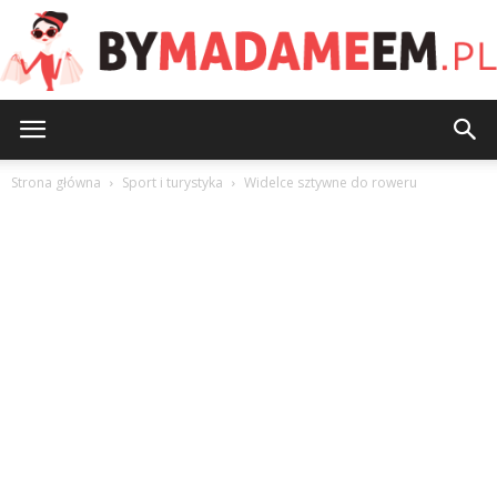
ByMadameEm.pl
Strona główna
Sport i turystyka
Widelce sztywne do roweru