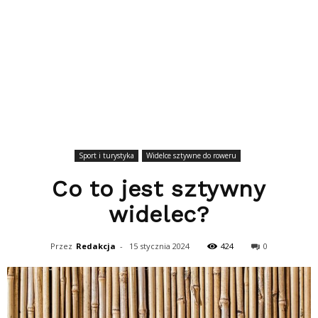
Sport i turystyka
Widelce sztywne do roweru
Co to jest sztywny
widelec?
Przez
Redakcja
-
15 stycznia 2024
424
0