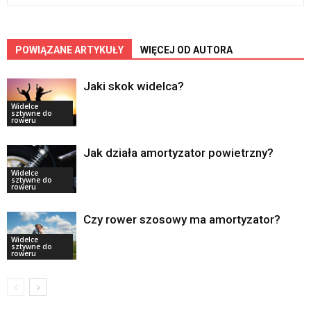
POWIĄZANE ARTYKUŁY
WIĘCEJ OD AUTORA
Jaki skok widelca?
Widelce
sztywne do
roweru
Jak działa amortyzator powietrzny?
Widelce
sztywne do
roweru
Czy rower szosowy ma amortyzator?
Widelce
sztywne do
roweru