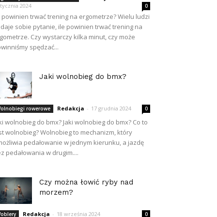
stycznia 2024
0
e powinien trwać trening na ergometrze? Wielu ludzi
daje sobie pytanie, ile powinien trwać trening na
gometrze. Czy wystarczy kilka minut, czy może
winniśmy spędzać...
Jaki wolnobieg do bmx?
Redakcja
-
17 grudnia 2024
olnobiegi rowerowe
0
ki wolnobieg do bmx? Jaki wolnobieg do bmx? Co to
st wolnobieg? Wolnobieg to mechanizm, który
ożliwia pedałowanie w jednym kierunku, a jazdę
z pedałowania w drugim....
Czy można łowić ryby nad
morzem?
Redakcja
-
18 września 2024
oblery
0