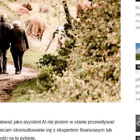
Ma
si
ma
aw
W
21
Ja
po
po
za
nieważ jako asystent AI nie jestem w stanie przewidywać
alecam skonsultowanie się z ekspertem finansowym lub
dzi na to pytanie.
E