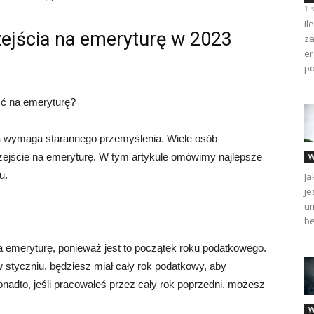
1 
Il
zejścia na emeryturę w 2023
za
er
po
ść na emeryturę?
ra wymaga starannego przemyślenia. Wiele osób
przejście na emeryturę. W tym artykule omówimy najlepsze
W
u.
Ja
je
um
be
a emeryturę, ponieważ jest to początek roku podatkowego.
w styczniu, będziesz miał cały rok podatkowy, aby
onadto, jeśli pracowałeś przez cały rok poprzedni, możesz
W