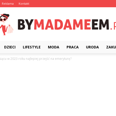
Reklama
Kontakt
DZIECI
LIFESTYLE
MODA
PRACA
URODA
ZAKU
ByMadameEm.pl
iącu w 2023 roku najlepiej przejść na emeryturę?