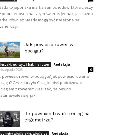
zda to japońska marka samochodów, która cieszy
ę popularnością na całym świecie. Jednak, jak każda
rka, również Mazdy mogą być narażone na
arie. Czy...
Jak powiesić rower w
pociągu?
Redakcja
-
ieszaki, uchwyty i haki na rower
 listopada 2023
0
k powiesić rower w pociągu? Jak powiesić rower w
ciągu? Czy zdarzyło Ci się kiedyś podróżować
ciągiem z rowerem? Jeśli tak, na pewno
stanawiałeś się, jak...
Ile powinien trwać trening na
ergometrze?
Redakcja
-
rgometry wioślarskie, wioślarze