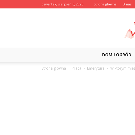
czwartek, sierpień 6, 2026
Strona główna
O nas
DOM I OGRÓD
Strona główna
Praca
Emerytura
W którym mies