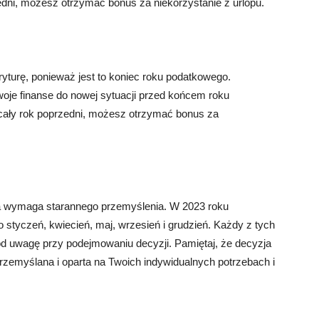
zedni, możesz otrzymać bonus za niekorzystanie z urlopu.
ryturę, ponieważ jest to koniec roku podatkowego.
je finanse do nowej sytuacji przed końcem roku
 cały rok poprzedni, możesz otrzymać bonus za
ra wymaga starannego przemyślenia. W 2023 roku
o styczeń, kwiecień, maj, wrzesień i grudzień. Każdy z tych
od uwagę przy podejmowaniu decyzji. Pamiętaj, że decyzja
rzemyślana i oparta na Twoich indywidualnych potrzebach i