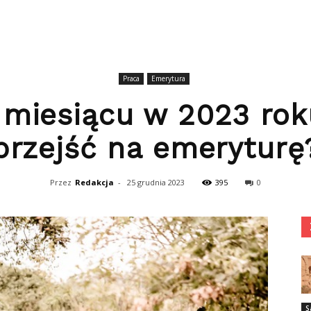
Praca
Emerytura
miesiącu w 2023 roku
przejść na emeryturę
Przez
Redakcja
-
25 grudnia 2023
395
0
S