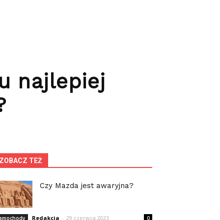
 najlepiej
?
ZOBACZ TEŻ
Czy Mazda jest awaryjna?
Redakcja
-
29 czerwca 2023
amochody
0