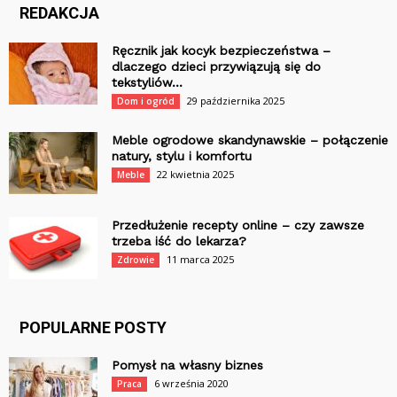
REDAKCJA
Ręcznik jak kocyk bezpieczeństwa –
dlaczego dzieci przywiązują się do
tekstyliów...
29 października 2025
Dom i ogród
Meble ogrodowe skandynawskie – połączenie
natury, stylu i komfortu
22 kwietnia 2025
Meble
Przedłużenie recepty online – czy zawsze
trzeba iść do lekarza?
11 marca 2025
Zdrowie
POPULARNE POSTY
Pomysł na własny biznes
6 września 2020
Praca