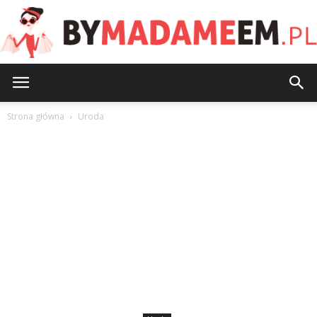
ByMadameEm.pl
Strona główna
Uroda