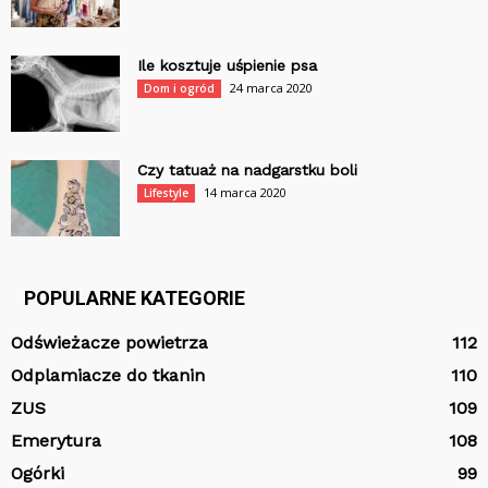
Ile kosztuje uśpienie psa
24 marca 2020
Dom i ogród
Czy tatuaż na nadgarstku boli
14 marca 2020
Lifestyle
POPULARNE KATEGORIE
Odświeżacze powietrza
112
Odplamiacze do tkanin
110
ZUS
109
Emerytura
108
Ogórki
99