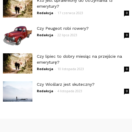
Kto jest uprawniony do otrzymania 13
emerytury?
Redakcja
-
17 czerwca 2023
0
Czy Peugeot robi rowery?
Redakcja
-
22 lipca 2023
0
Czy lipiec to dobry miesiąc na przejście na
emeryturę?
Redakcja
-
10 listopada 2023
0
Czy Wioślarz jest skuteczny?
Redakcja
-
4 listopada 2023
0