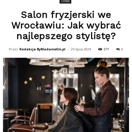
Uroda
Salon fryzjerski we
Wrocławiu: Jak wybrać
najlepszego stylistę?
Przez
Redakcja ByMadameEm.pl
-
25 lipca 2024
371
0