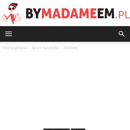
ByMadameEm.pl
Strona główna
Sport i turystyka
Woblery