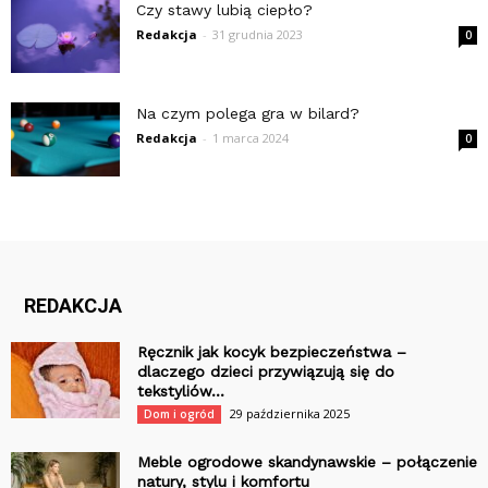
Czy stawy lubią ciepło?
Redakcja
-
31 grudnia 2023
0
Na czym polega gra w bilard?
Redakcja
-
1 marca 2024
0
REDAKCJA
Ręcznik jak kocyk bezpieczeństwa –
dlaczego dzieci przywiązują się do
tekstyliów...
29 października 2025
Dom i ogród
Meble ogrodowe skandynawskie – połączenie
natury, stylu i komfortu