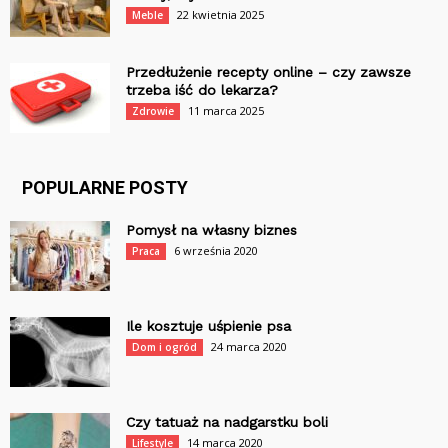
22 kwietnia 2025
Meble
Przedłużenie recepty online – czy zawsze
trzeba iść do lekarza?
11 marca 2025
Zdrowie
POPULARNE POSTY
Pomysł na własny biznes
6 września 2020
Praca
Ile kosztuje uśpienie psa
24 marca 2020
Dom i ogród
Czy tatuaż na nadgarstku boli
14 marca 2020
Lifestyle