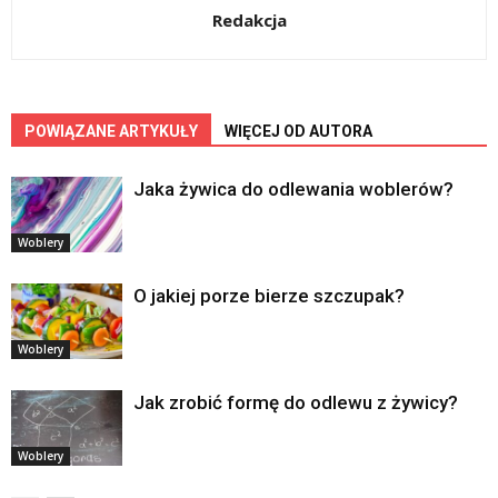
Redakcja
POWIĄZANE ARTYKUŁY
WIĘCEJ OD AUTORA
Jaka żywica do odlewania woblerów?
Woblery
O jakiej porze bierze szczupak?
Woblery
Jak zrobić formę do odlewu z żywicy?
Woblery