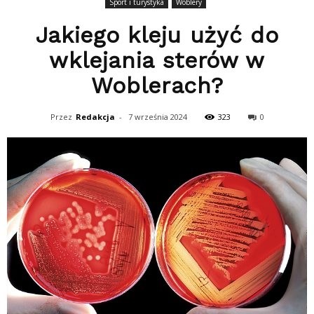
Sport i turystyka
Woblery
Jakiego kleju użyć do
wklejania sterów w
Woblerach?
Przez
Redakcja
-
7 września 2024
323
0