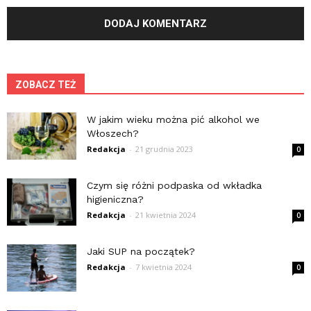
ZOBACZ TEŻ
W jakim wieku można pić alkohol we
Włoszech?
Redakcja
-
21 grudnia 2023
0
Czym się różni podpaska od wkładka
higieniczna?
Redakcja
-
21 kwietnia 2024
0
Jaki SUP na początek?
Redakcja
-
7 kwietnia 2024
0