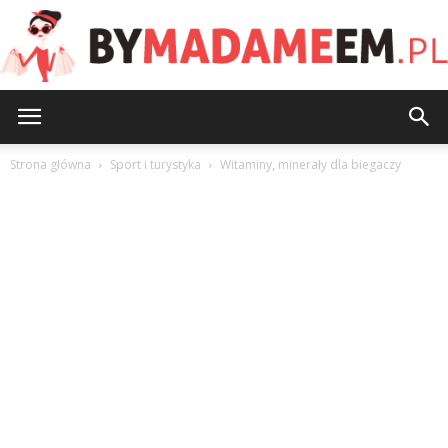
ByMadameEm.pl
Strona główna
Sport i turystyka
Witaminy, minerały dla biegaczy