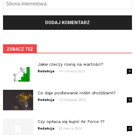
ZOBACZ TEŻ
Jakie rzeczy rosną na wartości?
Redakcja
-
14 czerwca 2023
0
Co daje podlewanie roślin drożdżami?
Redakcja
-
19 listopada 2023
0
Czy opłaca się kupić Air Force 1?
Redakcja
-
28 marca 2024
0