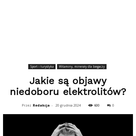
Sport i turystyka
Witaminy, minerały dla biegaczy
Jakie są objawy
niedoboru elektrolitów?
Przez
Redakcja
-
20 grudnia 2024
600
0