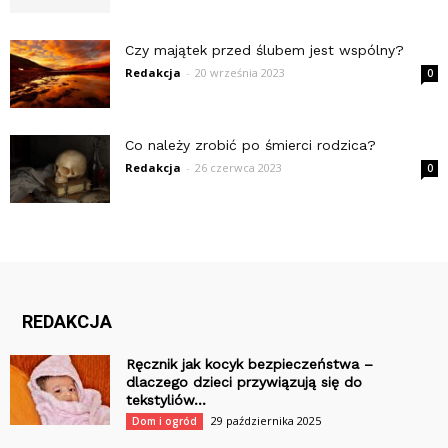
Czy majątek przed ślubem jest wspólny?
Redakcja
-
20 września 2023
0
Co należy zrobić po śmierci rodzica?
Redakcja
-
26 czerwca 2023
0
REDAKCJA
Ręcznik jak kocyk bezpieczeństwa –
dlaczego dzieci przywiązują się do
tekstyliów...
29 października 2025
Dom i ogród