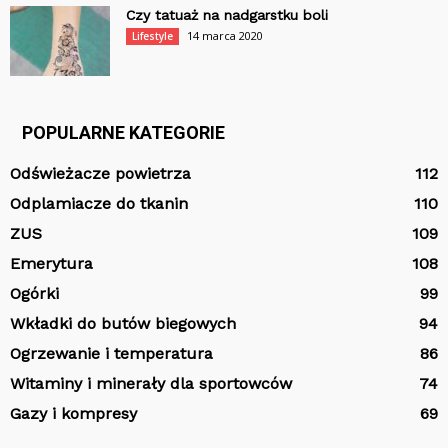
Czy tatuaż na nadgarstku boli
14 marca 2020
Lifestyle
POPULARNE KATEGORIE
Odświeżacze powietrza
112
Odplamiacze do tkanin
110
ZUS
109
Emerytura
108
Ogórki
99
Wkładki do butów biegowych
94
Ogrzewanie i temperatura
86
Witaminy i minerały dla sportowców
74
Gazy i kompresy
69