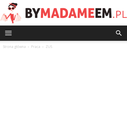
ByMadameEm.pl
Strona główna
Praca
ZUS