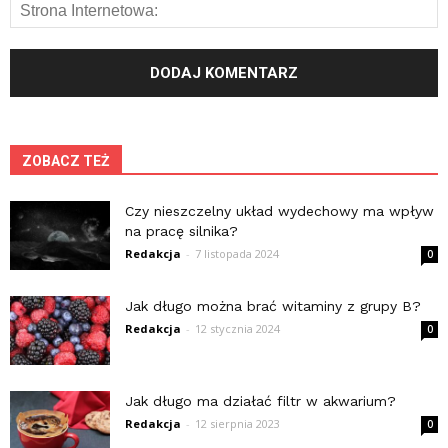
ZOBACZ TEŻ
Czy nieszczelny układ wydechowy ma wpływ
na pracę silnika?
Redakcja
-
7 listopada 2024
0
Jak długo można brać witaminy z grupy B?
Redakcja
-
12 stycznia 2024
0
Jak długo ma działać filtr w akwarium?
Redakcja
-
12 sierpnia 2023
0