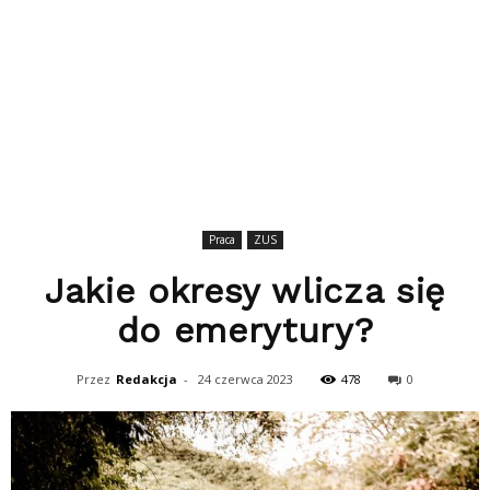
Praca
ZUS
Jakie okresy wlicza się
do emerytury?
Przez
Redakcja
-
24 czerwca 2023
478
0