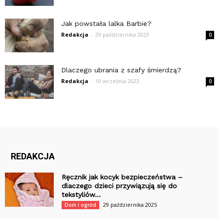
Jak powstała lalka Barbie?
Redakcja
-
29 października 2023
0
Dlaczego ubrania z szafy śmierdzą?
Redakcja
-
10 września 2023
0
REDAKCJA
Ręcznik jak kocyk bezpieczeństwa –
dlaczego dzieci przywiązują się do
tekstyliów...
29 października 2025
Dom i ogród