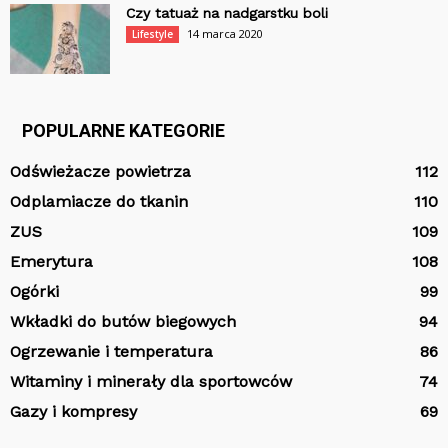
Czy tatuaż na nadgarstku boli
14 marca 2020
Lifestyle
POPULARNE KATEGORIE
Odświeżacze powietrza
112
Odplamiacze do tkanin
110
ZUS
109
Emerytura
108
Ogórki
99
Wkładki do butów biegowych
94
Ogrzewanie i temperatura
86
Witaminy i minerały dla sportowców
74
Gazy i kompresy
69