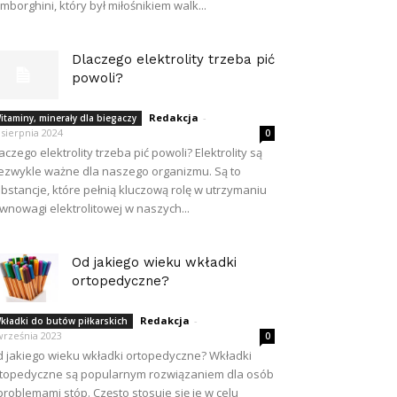
mborghini, który był miłośnikiem walk...
Dlaczego elektrolity trzeba pić
powoli?
Redakcja
-
itaminy, minerały dla biegaczy
 sierpnia 2024
0
aczego elektrolity trzeba pić powoli? Elektrolity są
ezwykle ważne dla naszego organizmu. Są to
bstancje, które pełnią kluczową rolę w utrzymaniu
wnowagi elektrolitowej w naszych...
Od jakiego wieku wkładki
ortopedyczne?
Redakcja
-
kładki do butów piłkarskich
września 2023
0
 jakiego wieku wkładki ortopedyczne? Wkładki
topedyczne są popularnym rozwiązaniem dla osób
problemami stóp. Często stosuje się je w celu