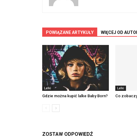
POWIĄZANE ARTYKUŁY
WIĘCEJ OD AUTO
Lalki
Lalki
Gdzie można kupić lalke Baby Born?
Co zobaczy
ZOSTAW ODPOWIEDŹ