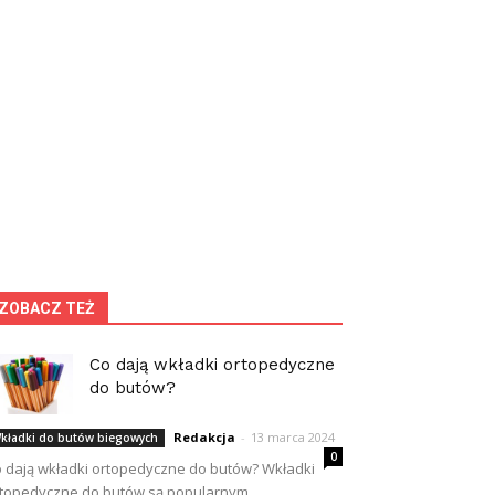
ZOBACZ TEŻ
Co dają wkładki ortopedyczne
do butów?
Redakcja
-
13 marca 2024
kładki do butów biegowych
0
 dają wkładki ortopedyczne do butów? Wkładki
topedyczne do butów są popularnym