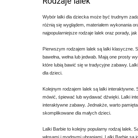
Rodzaje lalek
Wybór lalki dla dziecka może być trudnym zadani
różnią się wyglądem, materiałem wykonania or
najpopularniejsze rodzaje lalek oraz porady, ja
Pierwszym rodzajem lalek są lalki klasyczne. Są
bawełna, wełna lub jedwab. Mają one prosty wygl
które lubią bawić się w tradycyjne zabawy. Lal
dla dzieci.
Kolejnym rodzajem lalek są lalki interaktywne. S
mówić, śpiewać lub wydawać dźwięki. Lalki inter
interaktywne zabawy. Jednakże, warto pamiętać
skomplikowane dla małych dzieci.
Lalki Barbie to kolejny popularny rodzaj lalek. S
włosami i modnymi ubraniami. Lalki Barbie są ide