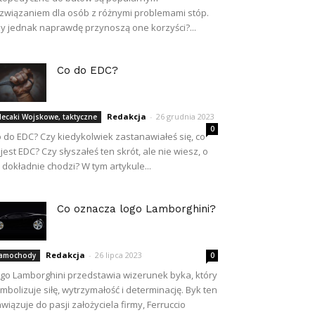
związaniem dla osób z różnymi problemami stóp.
y jednak naprawdę przynoszą one korzyści?...
Co do EDC?
Redakcja
-
26 grudnia 2023
lecaki Wojskowe, taktyczne
0
 do EDC? Czy kiedykolwiek zastanawiałeś się, co
 jest EDC? Czy słyszałeś ten skrót, ale nie wiesz, o
 dokładnie chodzi? W tym artykule...
Co oznacza logo Lamborghini?
Redakcja
-
26 lipca 2023
amochody
0
go Lamborghini przedstawia wizerunek byka, który
mbolizuje siłę, wytrzymałość i determinację. Byk ten
wiązuje do pasji założyciela firmy, Ferruccio