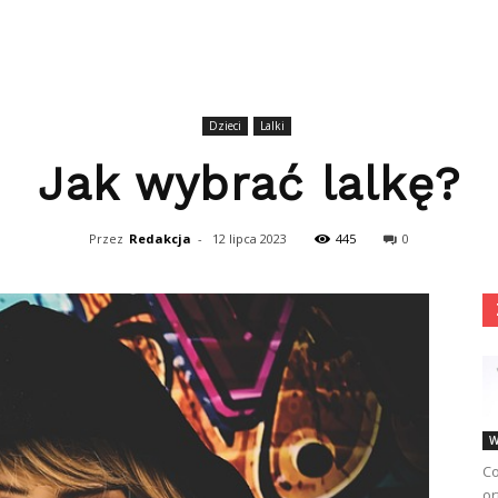
Dzieci
Lalki
Jak wybrać lalkę?
Przez
Redakcja
-
12 lipca 2023
445
0
W
Co
or