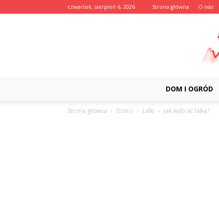
czwartek, sierpień 6, 2026
Strona główna
O nas
DOM I OGRÓD
Strona główna
Dzieci
Lalki
Jak wybrać lalkę?