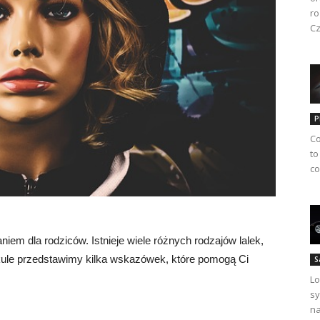
ro
Cz
P
Co
to
co
iem dla rodziców. Istnieje wiele różnych rodzajów lalek,
tykule przedstawimy kilka wskazówek, które pomogą Ci
S
Lo
sy
na