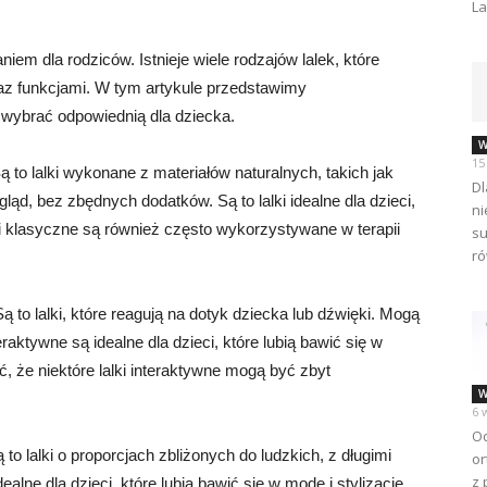
La
em dla rodziców. Istnieje wiele rodzajów lalek, które
az funkcjami. W tym artykule przedstawimy
k wybrać odpowiednią dla dziecka.
W
15
 to lalki wykonane z materiałów naturalnych, takich jak
Dl
ąd, bez zbędnych dodatków. Są to lalki idealne dla dzieci,
ni
ki klasyczne są również często wykorzystywane w terapii
su
ró
ą to lalki, które reagują na dotyk dziecka lub dźwięki. Mogą
aktywne są idealne dla dzieci, które lubią bawić się w
, że niektóre lalki interaktywne mogą być zbyt
W
6 
Od
ą to lalki o proporcjach zbliżonych do ludzkich, z długimi
or
z 
alne dla dzieci, które lubią bawić się w modę i stylizacje.