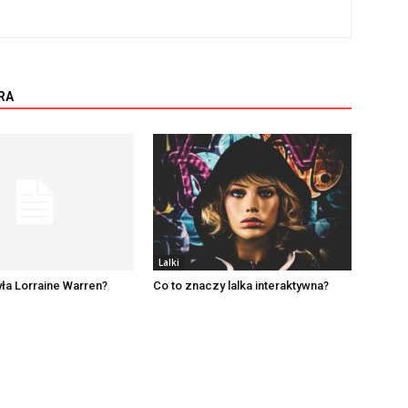
RA
Lalki
ła Lorraine Warren?
Co to znaczy lalka interaktywna?