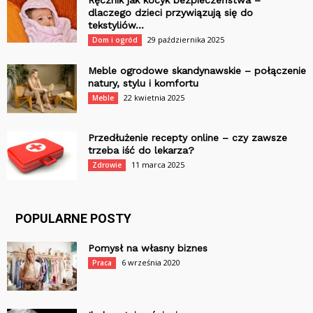
Ręcznik jak kocyk bezpieczeństwa –
dlaczego dzieci przywiązują się do
tekstyliów...
29 października 2025
Dom i ogród
Meble ogrodowe skandynawskie – połączenie
natury, stylu i komfortu
22 kwietnia 2025
Meble
Przedłużenie recepty online – czy zawsze
trzeba iść do lekarza?
11 marca 2025
Zdrowie
POPULARNE POSTY
Pomysł na własny biznes
6 września 2020
Praca