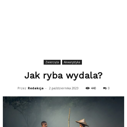
Zwierzęta
Akwarystyka
Jak ryba wydala?
Przez
Redakcja
-
2 października 2023
440
0