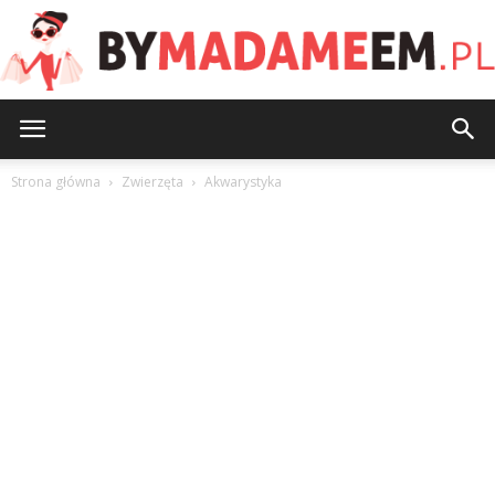
ByMadameEm.pl
Strona główna
Zwierzęta
Akwarystyka