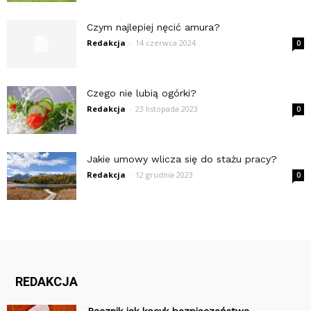
Czym najlepiej nęcić amura?
Redakcja
-
14 czerwca 2024
0
Czego nie lubią ogórki?
Redakcja
-
23 listopada 2023
0
Jakie umowy wlicza się do stażu pracy?
Redakcja
-
12 grudnia 2023
0
REDAKCJA