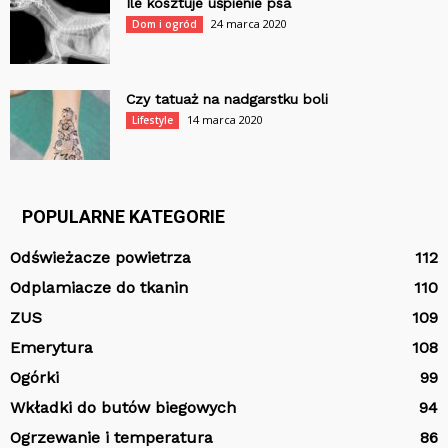
Ile kosztuje uśpienie psa
24 marca 2020
Dom i ogród
Czy tatuaż na nadgarstku boli
14 marca 2020
Lifestyle
POPULARNE KATEGORIE
Odświeżacze powietrza
112
Odplamiacze do tkanin
110
ZUS
109
Emerytura
108
Ogórki
99
Wkładki do butów biegowych
94
Ogrzewanie i temperatura
86