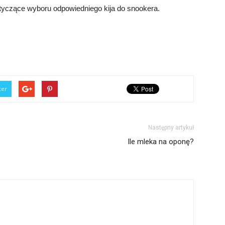
otyczące wyboru odpowiedniego kija do snookera.
ter
Następny artykuł
Ile mleka na oponę?