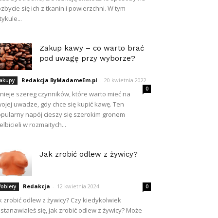
zbycie się ich z tkanin i powierzchni. W tym
tykule...
Zakup kawy – co warto brać
pod uwagę przy wyborze?
Redakcja ByMadameEm.pl
-
20 kwietnia 2022
akupy
0
tnieje szereg czynników, które warto mieć na
ojej uwadze, gdy chce się kupić kawę. Ten
pularny napój cieszy się szerokim gronem
elbicieli w rozmaitych...
Jak zrobić odlew z żywicy?
Redakcja
-
12 kwietnia 2024
oblery
0
k zrobić odlew z żywicy? Czy kiedykolwiek
stanawiałeś się, jak zrobić odlew z żywicy? Może