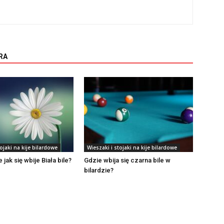
RA
ojaki na kije bilardowe
Wieszaki i stojaki na kije bilardowe
e jak się wbije Biała bile?
Gdzie wbija się czarna bile w
bilardzie?