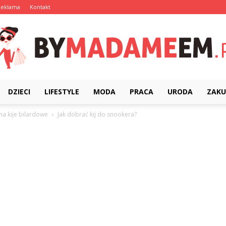
Reklama
Kontakt
DZIECI
LIFESTYLE
MODA
PRACA
URODA
ZAKU
ByMadameEm.pl
 na kije bilardowe
Jak dobrać kij do snookera?