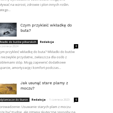
ływać na wzrost, zdrowie i plon innych roślin.
atego...
Czym przykleić wkładkę do
buta?
Redakcja
-
kładki do butów piłkarskich
 czerwca 2024
0
ym przykleić wkładkę do buta? Wkładki do butów
 niezwykle przydatne, zwłaszcza dla osób z
oblemami stóp. Mogą zapewnić dodatkowe
parcie, amortyzację i komfort podczas...
Jak usunąć stare plamy z
moczu?
Redakcja
-
1 czerwca 2023
dplamiacze do tkanin
0
rowadzenie: Usuwanie starych plam z moczu
że być trudne, ale istnieją skuteczne sposoby na