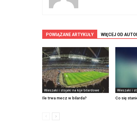
POWIĄZANE ARTYKUŁY
WIĘCEJ OD AUTO
Wieszaki i stojaki na kije bilardowe
Wieszaki i st
Ile trwa mecz w bilarda?
Co się stani