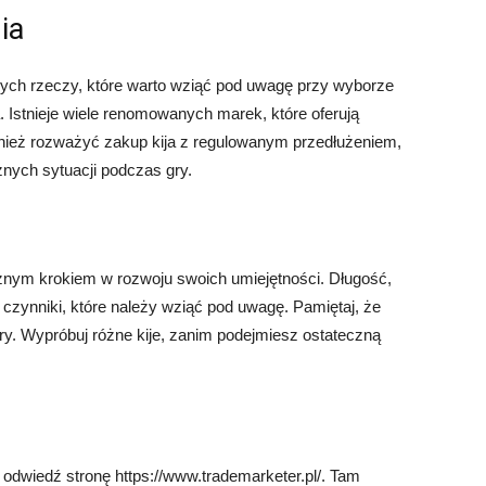
ia
nych rzeczy, które warto wziąć pod uwagę przy wyborze
a. Istnieje wiele renomowanych marek, które oferują
wnież rozważyć zakup kija z regulowanym przedłużeniem,
żnych sytuacji podczas gry.
żnym krokiem w rozwoju swoich umiejętności. Długość,
o czynniki, które należy wziąć pod uwagę. Pamiętaj, że
 gry. Wypróbuj różne kije, zanim podejmiesz ostateczną
, odwiedź stronę https://www.trademarketer.pl/. Tam