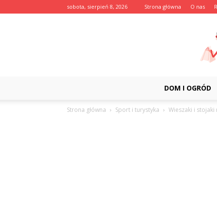
sobota, sierpień 8, 2026
Strona główna
O nas
DOM I OGRÓD
Strona główna
Sport i turystyka
Wieszaki i stojaki