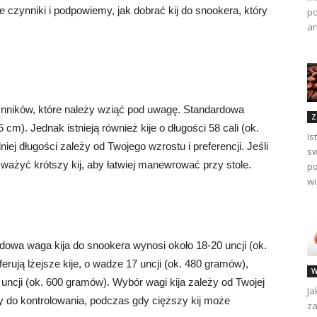
 czynniki i podpowiemy, jak dobrać kij do snookera, który
po
ar
zynników, które należy wziąć pod uwagę. Standardowa
Z
 cm). Jednak istnieją również kije o długości 58 cali (ok.
Is
iej długości zależy od Twojego wzrostu i preferencji. Jeśli
sw
ważyć krótszy kij, aby łatwiej manewrować przy stole.
po
wi
owa waga kija do snookera wynosi około 18-20 uncji (ok.
rują lżejsze kije, o wadze 17 uncji (ok. 480 gramów),
W
 uncji (ok. 600 gramów). Wybór wagi kija zależy od Twojej
Ja
jszy do kontrolowania, podczas gdy cięższy kij może
za