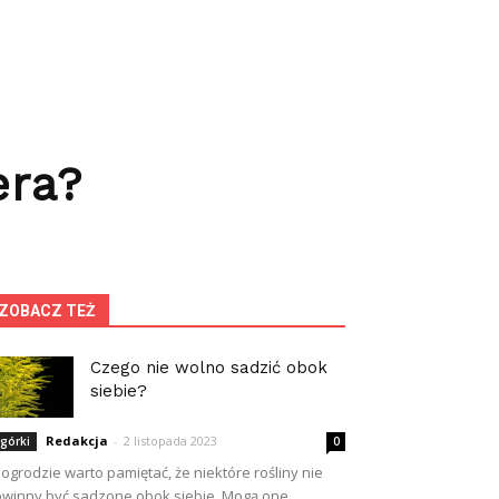
era?
ZOBACZ TEŻ
Czego nie wolno sadzić obok
siebie?
Redakcja
-
2 listopada 2023
górki
0
ogrodzie warto pamiętać, że niektóre rośliny nie
winny być sadzone obok siebie. Mogą one