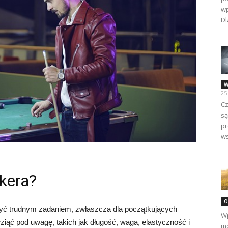
wp
Dl
W
25
Cz
są
pr
ws
okera?
O
yć trudnym zadaniem, zwłaszcza dla początkujących
Wp
wziąć pod uwagę, takich jak długość, waga, elastyczność i
mo