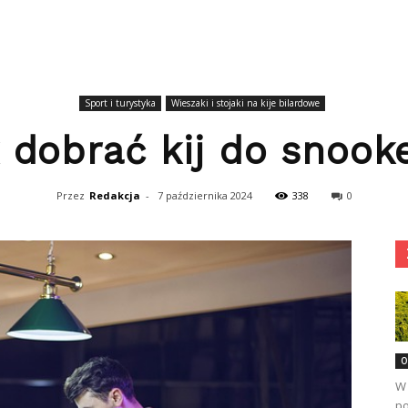
Sport i turystyka
Wieszaki i stojaki na kije bilardowe
 dobrać kij do snook
Przez
Redakcja
-
7 października 2024
338
0
O
W 
po