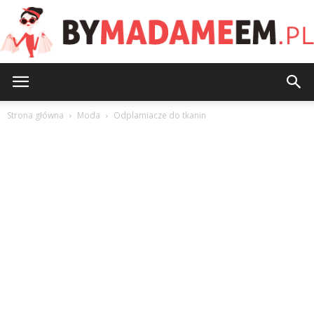
ByMadameEm.pl
Strona główna
Moda
Odplamiacze do tkanin