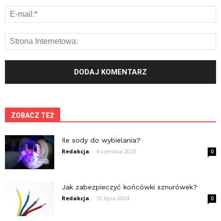
ZOBACZ TEŻ
Ile sody do wybielania?
Redakcja
-
4 czerwca 2023
0
Jak zabezpieczyć końcówki sznurówek?
Redakcja
-
10 lipca 2024
0