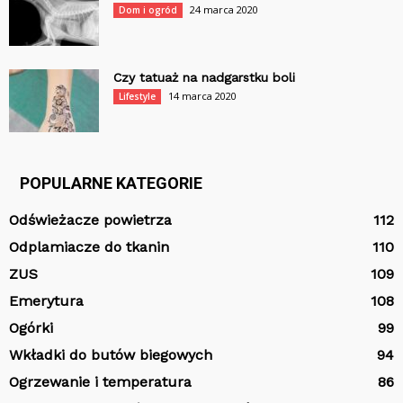
24 marca 2020
Dom i ogród
Czy tatuaż na nadgarstku boli
14 marca 2020
Lifestyle
POPULARNE KATEGORIE
Odświeżacze powietrza
112
Odplamiacze do tkanin
110
ZUS
109
Emerytura
108
Ogórki
99
Wkładki do butów biegowych
94
Ogrzewanie i temperatura
86