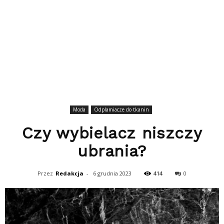
Moda
Odplamiacze do tkanin
Czy wybielacz niszczy
ubrania?
Przez
Redakcja
-
6 grudnia 2023
414
0