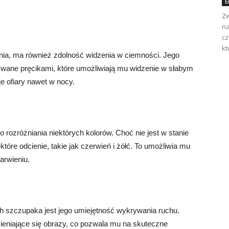
E
Zw
na
cz
kt
nia, ma również zdolność widzenia w ciemności. Jego
wane pręcikami, które umożliwiają mu widzenie w słabym
e ofiary nawet w nocy.
rozróżniania niektórych kolorów. Choć nie jest w stanie
które odcienie, takie jak czerwień i żółć. To umożliwia mu
rwieniu.
 szczupaka jest jego umiejętność wykrywania ruchu.
eniające się obrazy, co pozwala mu na skuteczne