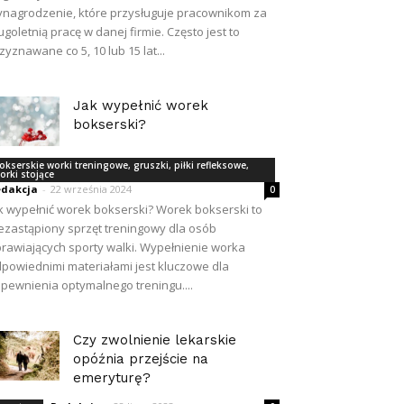
nagrodzenie, które przysługuje pracownikom za
ugoletnią pracę w danej firmie. Często jest to
zyznawane co 5, 10 lub 15 lat...
Jak wypełnić worek
bokserski?
okserskie worki treningowe, gruszki, piłki refleksowe,
orki stojące
dakcja
-
22 września 2024
0
k wypełnić worek bokserski? Worek bokserski to
ezastąpiony sprzęt treningowy dla osób
rawiających sporty walki. Wypełnienie worka
powiednimi materiałami jest kluczowe dla
pewnienia optymalnego treningu....
Czy zwolnienie lekarskie
opóźnia przejście na
emeryturę?