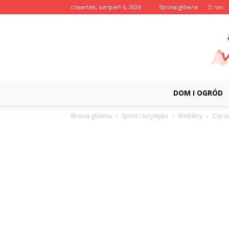
czwartek, sierpień 6, 2026
Strona główna
O nas
DOM I OGRÓD
Strona główna
Sport i turystyka
Woblery
Czy s