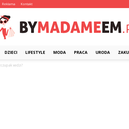
Reklama
Kontakt
DZIECI
LIFESTYLE
MODA
PRACA
URODA
ZAKU
ByMadameEm.pl
zczupak widzi?