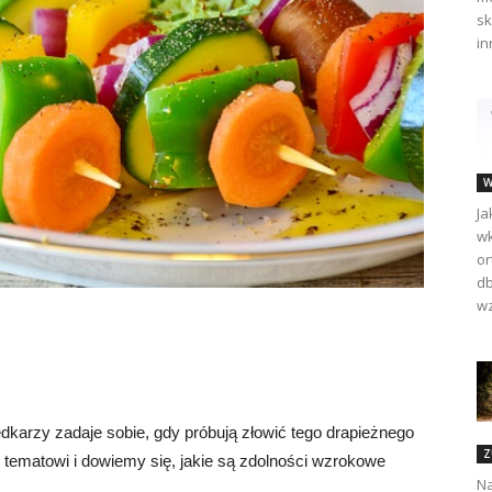
sk
in
W
Ja
wk
or
db
wz
dkarzy zadaje sobie, gdy próbują złowić tego drapieżnego
Z
u tematowi i dowiemy się, jakie są zdolności wzrokowe
Na