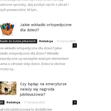
uteczne sposoby, aby pozbyć się ich z ubrań i
nych powierzchni. W tym...
Jakie wkładki ortopedyczne
dla dzieci?
Redakcja
-
15 marca 2024
kładki do butów piłkarskich
0
kie wkładki ortopedyczne dla dzieci? Jakie
ładki ortopedyczne dla dzieci? Wkładki
topedyczne są niezwykle ważnym elementem
ania o zdrowie stóp dzieci. Dzieci w okresie
rostu są...
Czy będąc na emeryturze
należy się nagroda
jubileuszowa?
Redakcja
-
17 sierpnia 2023
US
0
groda jubileuszowa to dodatkowe