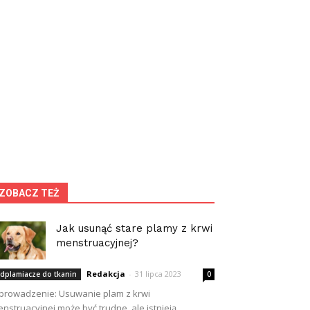
ZOBACZ TEŻ
Jak usunąć stare plamy z krwi
menstruacyjnej?
Redakcja
-
31 lipca 2023
dplamiacze do tkanin
0
rowadzenie: Usuwanie plam z krwi
nstruacyjnej może być trudne, ale istnieją