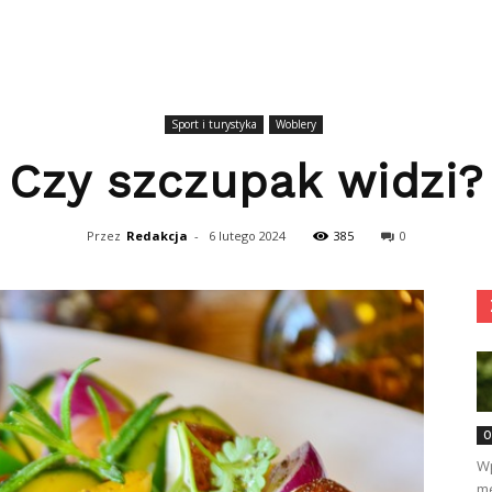
Sport i turystyka
Woblery
Czy szczupak widzi?
Przez
Redakcja
-
6 lutego 2024
385
0
O
Wp
me