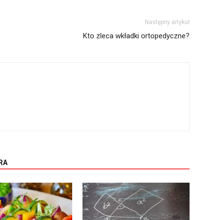
Następny artykuł
Kto zleca wkładki ortopedyczne?
RA