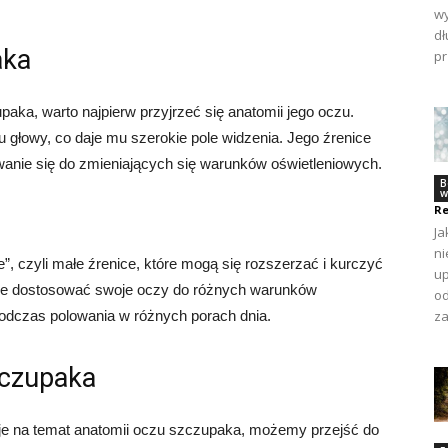
wy
dł
aka
pr
ka, warto najpierw przyjrzeć się anatomii jego oczu.
łowy, co daje mu szerokie pole widzenia. Jego źrenice
anie się do zmieniających się warunków oświetleniowych.
B
w
Re
Ja
ni
, czyli małe źrenice, które mogą się rozszerzać i kurczyć
up
może dostosować swoje oczy do różnych warunków
od
podczas polowania w różnych porach dnia.
za
zczupaka
e na temat anatomii oczu szczupaka, możemy przejść do