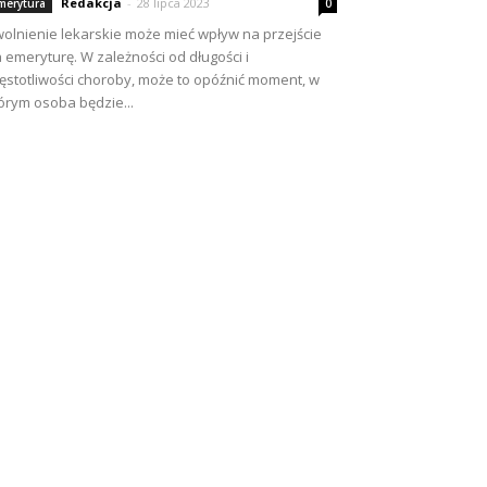
Redakcja
-
28 lipca 2023
merytura
0
olnienie lekarskie może mieć wpływ na przejście
 emeryturę. W zależności od długości i
ęstotliwości choroby, może to opóźnić moment, w
órym osoba będzie...