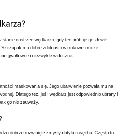
dkarza?
 stanie dostrzec wędkarza, gdy ten próbuje go złowić.
a. Szczupak ma dobre zdolności wzrokowe i może
one gwałtowne i niezwykle widoczne.
tności maskowania się. Jego ubarwienie pozwala mu na
odnej. Dlatego też, jeśli wędkarz jest odpowiednio ubrany i
pak go nie zauważy.
?
zo dobrze rozwinięte zmysły dotyku i węchu. Często to