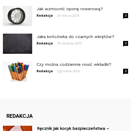
Jak wzmocnić oponę rowerową?
Redakcja
-
20 marca 2024
0
Jaka końcówka do czarnych wkrętów?
Redakcja
-
18 sierpnia 2023
0
Czy można codziennie nosić wkładki?
Redakcja
-
5 grudnia 2024
0
REDAKCJA
Ręcznik jak kocyk bezpieczeństwa –