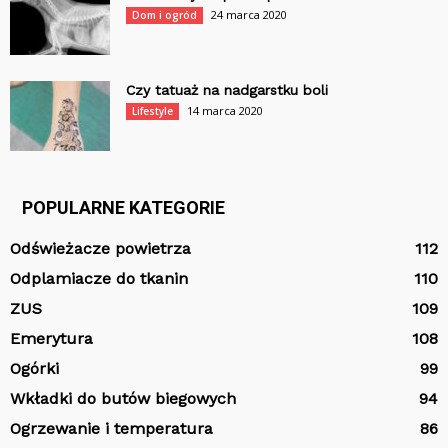
24 marca 2020
Dom i ogród
Czy tatuaż na nadgarstku boli
14 marca 2020
Lifestyle
POPULARNE KATEGORIE
Odświeżacze powietrza
112
Odplamiacze do tkanin
110
ZUS
109
Emerytura
108
Ogórki
99
Wkładki do butów biegowych
94
Ogrzewanie i temperatura
86