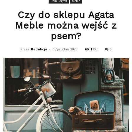
Dom i ogród
Meble
Czy do sklepu Agata
Meble można wejść z
psem?
Przez
Redakcja
-
17 grudnia 2023
1703
0