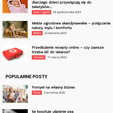
dlaczego dzieci przywiązują się do
tekstyliów...
29 października 2025
Dom i ogród
Meble ogrodowe skandynawskie – połączenie
natury, stylu i komfortu
22 kwietnia 2025
Meble
Przedłużenie recepty online – czy zawsze
trzeba iść do lekarza?
11 marca 2025
Zdrowie
POPULARNE POSTY
Pomysł na własny biznes
6 września 2020
Praca
Ile kosztuje uśpienie psa