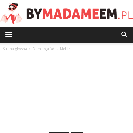
ByMadameEm.pl
Strona główna
Dom i ogród
Meble