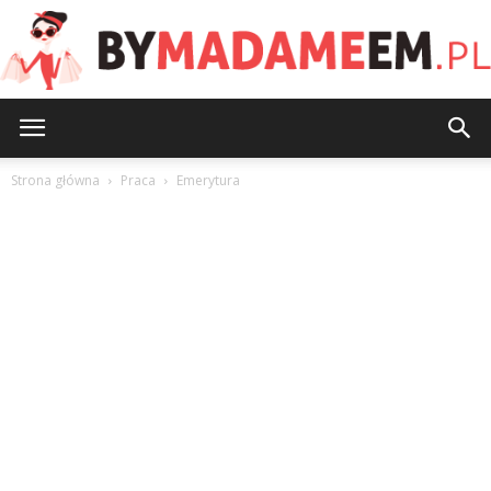
ByMadameEm.pl
Strona główna
Praca
Emerytura