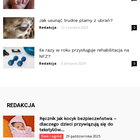
Jak usunąć trudne plamy z ubrań?
Redakcja
-
12 czerwca 2023
0
Ile razy w roku przysługuje rehabilitacja na
NFZ?
Redakcja
-
5 sierpnia 2024
0
REDAKCJA
Ręcznik jak kocyk bezpieczeństwa –
dlaczego dzieci przywiązują się do
tekstyliów...
29 października 2025
Dom i ogród