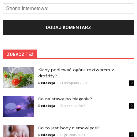
ZOBACZ TEŻ
Kiedy podlewać ogórki roztworem z
drożdży?
Redakcja
-
11 listopada 2023
0
Co na stawy po bieganiu?
Redakcja
-
29 sierpnia 2023
0
Co to jest body niemowlęce?
Redakcja
-
12 grudnia 2023
0