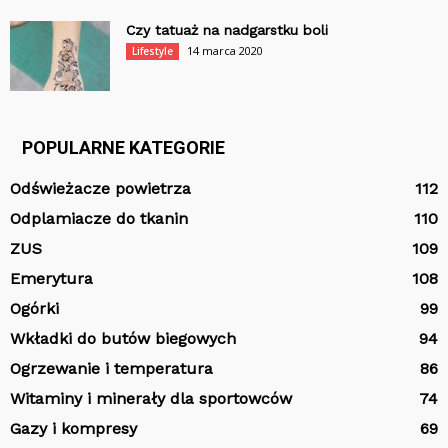
Czy tatuaż na nadgarstku boli
14 marca 2020
Lifestyle
POPULARNE KATEGORIE
Odświeżacze powietrza
112
Odplamiacze do tkanin
110
ZUS
109
Emerytura
108
Ogórki
99
Wkładki do butów biegowych
94
Ogrzewanie i temperatura
86
Witaminy i minerały dla sportowców
74
Gazy i kompresy
69