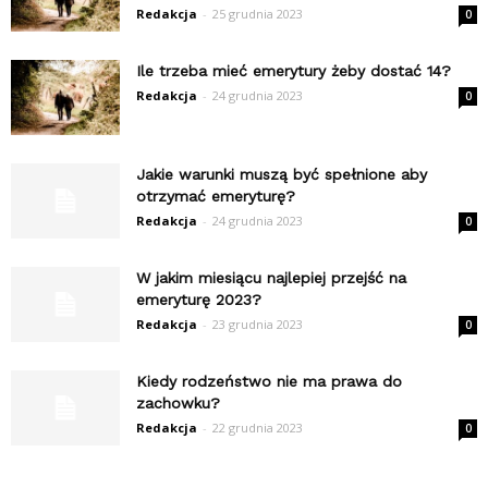
Redakcja
-
25 grudnia 2023
0
Ile trzeba mieć emerytury żeby dostać 14?
Redakcja
-
24 grudnia 2023
0
Jakie warunki muszą być spełnione aby
otrzymać emeryturę?
Redakcja
-
24 grudnia 2023
0
W jakim miesiącu najlepiej przejść na
emeryturę 2023?
Redakcja
-
23 grudnia 2023
0
Kiedy rodzeństwo nie ma prawa do
zachowku?
Redakcja
-
22 grudnia 2023
0