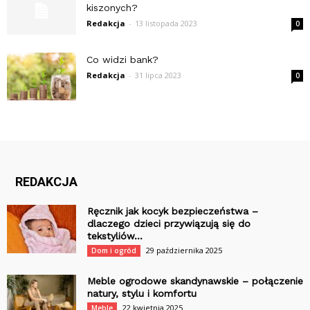
kiszonych?
Redakcja
-
13 listopada 2023
0
Co widzi bank?
Redakcja
-
31 lipca 2023
0
REDAKCJA
Ręcznik jak kocyk bezpieczeństwa –
dlaczego dzieci przywiązują się do
tekstyliów...
29 października 2025
Dom i ogród
Meble ogrodowe skandynawskie – połączenie
natury, stylu i komfortu
22 kwietnia 2025
Meble