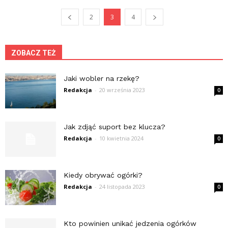
2
3
4
ZOBACZ TEŻ
Jaki wobler na rzekę?
Redakcja
-
20 września 2023
0
Jak zdjąć suport bez klucza?
Redakcja
-
10 kwietnia 2024
0
Kiedy obrywać ogórki?
Redakcja
-
24 listopada 2023
0
Kto powinien unikać jedzenia ogórków