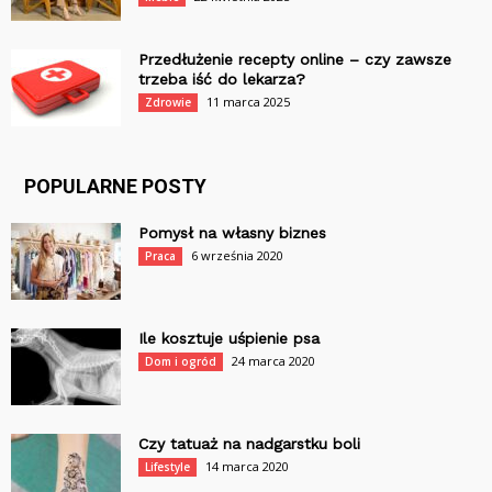
Przedłużenie recepty online – czy zawsze
trzeba iść do lekarza?
11 marca 2025
Zdrowie
POPULARNE POSTY
Pomysł na własny biznes
6 września 2020
Praca
Ile kosztuje uśpienie psa
24 marca 2020
Dom i ogród
Czy tatuaż na nadgarstku boli
14 marca 2020
Lifestyle