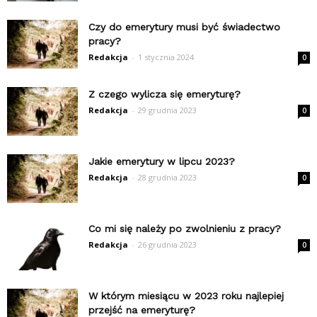
Czy do emerytury musi być świadectwo
pracy?
Redakcja
-
1 stycznia 2024
0
Z czego wylicza się emeryturę?
Redakcja
-
29 grudnia 2023
0
Jakie emerytury w lipcu 2023?
Redakcja
-
28 grudnia 2023
0
Co mi się należy po zwolnieniu z pracy?
Redakcja
-
26 grudnia 2023
0
W którym miesiącu w 2023 roku najlepiej
przejść na emeryturę?