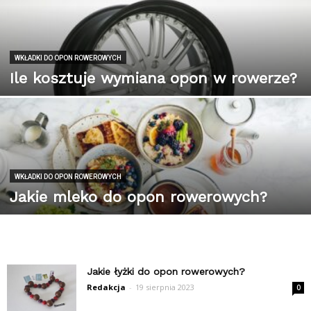
WKŁADKI DO OPON ROWEROWYCH
Ile kosztuje wymiana opon w rowerze?
WKŁADKI DO OPON ROWEROWYCH
Jakie mleko do opon rowerowych?
Jakie łyżki do opon rowerowych?
Redakcja
-
19 sierpnia 2023
0