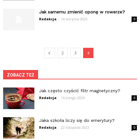
Jak samemu zmienić oponę w rowerze?
Redakcja
-
16 sierpnia 2023
0
2
3
4
ZOBACZ TEŻ
Jak często czyścić filtr magnetyczny?
Redakcja
-
16 lutego 2024
0
Jaka szkoła liczy się do emerytury?
Redakcja
-
22 listopada 2023
0