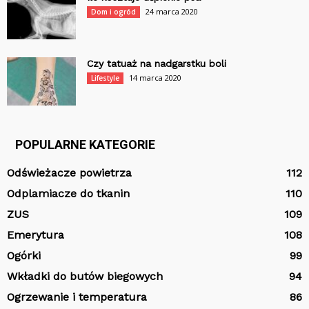
24 marca 2020
Dom i ogród
Czy tatuaż na nadgarstku boli
14 marca 2020
Lifestyle
POPULARNE KATEGORIE
Odświeżacze powietrza
112
Odplamiacze do tkanin
110
ZUS
109
Emerytura
108
Ogórki
99
Wkładki do butów biegowych
94
Ogrzewanie i temperatura
86