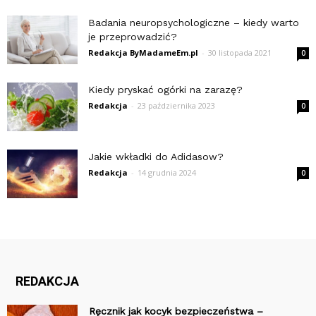
Badania neuropsychologiczne – kiedy warto
je przeprowadzić?
Redakcja ByMadameEm.pl
-
30 listopada 2021
0
Kiedy pryskać ogórki na zarazę?
Redakcja
-
23 października 2023
0
Jakie wkładki do Adidasow?
Redakcja
-
14 grudnia 2024
0
REDAKCJA
Ręcznik jak kocyk bezpieczeństwa –