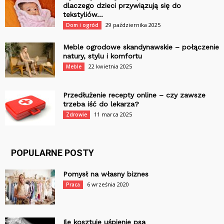
dlaczego dzieci przywiązują się do
tekstyliów...
29 października 2025
Dom i ogród
Meble ogrodowe skandynawskie – połączenie
natury, stylu i komfortu
22 kwietnia 2025
Meble
Przedłużenie recepty online – czy zawsze
trzeba iść do lekarza?
11 marca 2025
Zdrowie
POPULARNE POSTY
Pomysł na własny biznes
6 września 2020
Praca
Ile kosztuje uśpienie psa