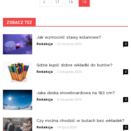
17
18
19
ZOBACZ TEŻ
Jak wzmocnić stawy kolanowe?
Redakcja
-
23 sierpnia 2023
0
Gdzie kupić dobre wkładki do butów?
Redakcja
-
2 listopada 2024
0
Jaka deska snowboardowa na 183 cm?
Redakcja
-
6 listopada 2024
0
Czy można chodzić w butach bez wkładek?
Redakcja
-
14 lipca 2024
0